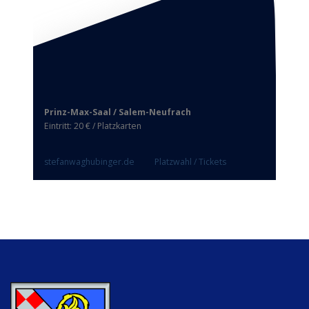
Prinz-Max-Saal / Salem-Neufrach
Eintritt: 20 € / Platzkarten
stefanwaghubinger.de
Platzwahl / Tickets