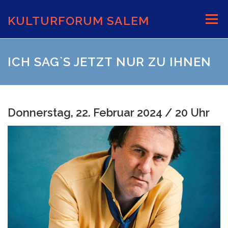
Zum
Inhalt
KULTURFORUM SALEM
Menü
springen
AKTUELLES
VERANSTALTUNGEN
ICH SAG`S JETZT NUR ZU IHNEN
INFORMATIONEN
VERANSTALTUNGSORTE
Donnerstag, 22. Februar 2024 / 20 Uhr