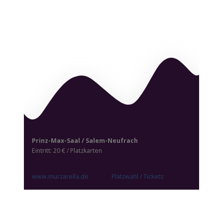
Prinz-Max-Saal / Salem-Neufrach
Eintritt: 20 € / Platzkarten
www.murzarella.de
Platzwahl / Tickets