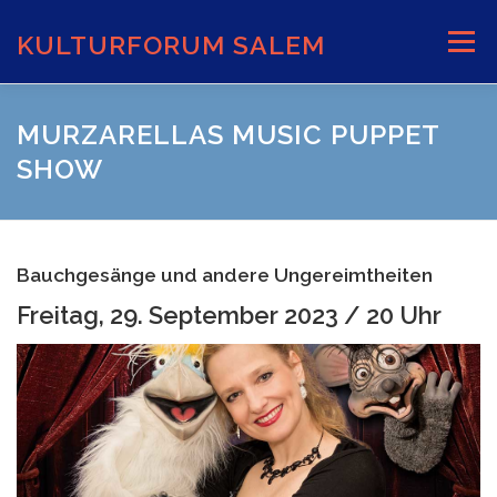
Zum
Inhalt
KULTURFORUM SALEM
Menü
springen
AKTUELLES
VERANSTALTUNGEN
MURZARELLAS MUSIC PUPPET
SHOW
INFORMATIONEN
VERANSTALTUNGSORTE
Bauchgesänge und andere Ungereimtheiten
Freitag, 29. September 2023 / 20 Uhr