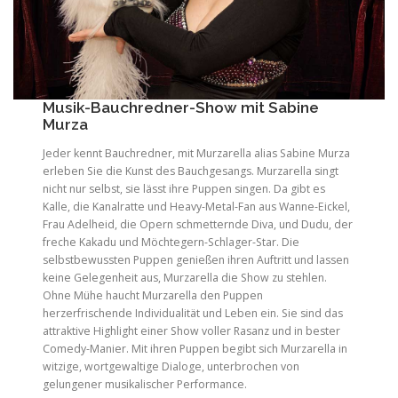
Musik-Bauchredner-Show mit Sabine
Murza
Jeder kennt Bauchredner, mit Murzarella alias Sabine Murza
erleben Sie die Kunst des Bauchgesangs. Murzarella singt
nicht nur selbst, sie lässt ihre Puppen singen. Da gibt es
Kalle, die Kanalratte und Heavy-Metal-Fan aus Wanne-Eickel,
Frau Adelheid, die Opern schmetternde Diva, und Dudu, der
freche Kakadu und Möchtegern-Schlager-Star. Die
selbstbewussten Puppen genießen ihren Auftritt und lassen
keine Gelegenheit aus, Murzarella die Show zu stehlen.
Ohne Mühe haucht Murzarella den Puppen
herzerfrischende Individualität und Leben ein. Sie sind das
attraktive Highlight einer Show voller Rasanz und in bester
Comedy-Manier. Mit ihren Puppen begibt sich Murzarella in
witzige, wortgewaltige Dialoge, unterbrochen von
gelungener musikalischer Performance.