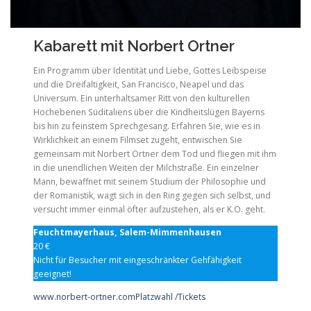
Kabarett mit Norbert Ortner
Ein Programm über Identität und Liebe, Gottes Leibspeise
und die Dreifaltigkeit, San Francisco, Neapel und das
Universum. Ein unterhaltsamer Ritt von den kulturellen
Hochebenen Süditaliens über die Kindheitslügen Bayerns
bis hin zu feinstem Sprechgesang. Erfahren Sie, wie es in
Wirklichkeit an einem Filmset zugeht, entwischen Sie
gemeinsam mit Norbert Ortner dem Tod und fliegen mit ihm
in die unendlichen Weiten der Milchstraße. Ein einzelner
Mann, bewaffnet mit seinem Studium der Philosophie und
der Romanistik, wagt sich in den Ring gegen sich selbst, und
versucht immer einmal öfter aufzustehen, als er K.O. geht.
Feuchtmayerhaus, Salem-Mimmenhausen
20 €
Nicht für Besucher mit eingeschränkter Gehfähigkeit
geeignet!
www.norbert-ortner.com
Platzwahl /Tickets