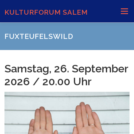
Zum
Inhalt
KULTURFORUM SALEM
Menü
springen
AKTUELLES
VERANSTALTUNGEN
FUXTEUFELSWILD
INFORMATIONEN
VERANSTALTUNGSORTE
Samstag, 26. September
2026 / 20.00 Uhr